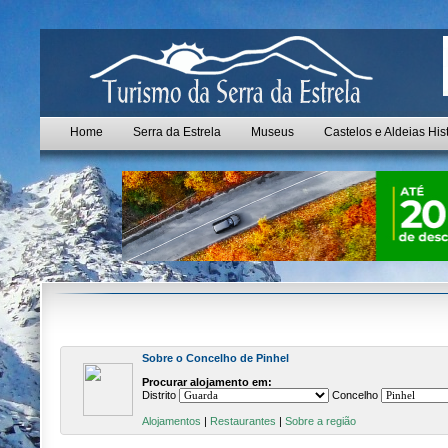
Home
Serra da Estrela
Museus
Castelos e Aldeias His
Sobre o Concelho de Pinhel
Procurar alojamento em:
Distrito
Concelho
Alojamentos
|
Restaurantes
|
Sobre a região