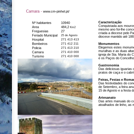
Camara -
www.cm-pinhel.pt/
Caracterização
Nº habitantes
10940
Conquistada aos mouros
Area
484,2
Km2
mesmo ano foi-lhe conced
Freguesias
27
criada a diocese pelo P
Feriado Municipal
25 de Agosto
diocese mantido até 188
Hospital
271 413 413
Bombeiros
271 412 211
Monumentos
Elegemos estes monumen
Policia
271 413 210
muralhas e as duas altas
Camara
271 410 000
igreja de Sta. Maria do C
Turismo
271 410 000
e os Paços do Concelho 
Gastronomia
Das deliciosas iguarias 
pratos de caça e o cabr
Feiras, Festas e Romar
Das festividades do con
de Setembro, a feira anu
15 de Agosto e a festa 
Artesanato
Das artes manuais do c
atoalhados de linho, as 