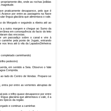
 propriamente dito, onde as rochas polidas
a magnitude.
ave praticamente desaparece, pelo que é
l. Avance por entre as pastagens na Nave
ar língua glaciária que alimentava o vale.
 do Morgado e seguindo a ribeira até ao
 para a outra margem e chegue ao Sumo da
errânea em consequência do facto do leito
rolaram das encostas.
por um passadiço sobre o canal e vire à
 caminhe pela ponte de Jugais, entrando
nos leva até à vila da LapadosDinheiros
é completado caminhando)
trilho pedestre)
querda, em sentido a Seia. Observe o Vale
Lagoa Comprida.
ro ao lado do Centro de Vendas. Prepare-se
, entra por entre as vertentes abruptas de
l pois o trilho quase desaparece por entre
ngua glaciária que alimentava o vale, é a
 típicos da região.
orgado e continue a caminhar.