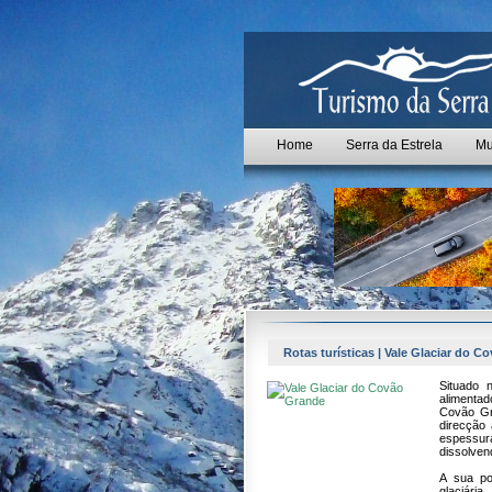
Home
Serra da Estrela
Mu
Rotas turísticas | Vale Glaciar do 
Situado 
alimenta
Covão Gr
direcção
espessu
dissolven
A sua po
glaciá