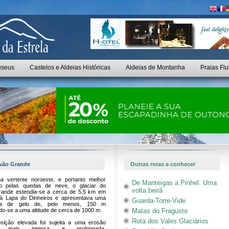
seus
Castelos e Aldeias Históricas
Aldeias de Montanha
Praias Flu
Covão Grande
Outras rotas a conhecer
na vertente noroeste, e portanto melhor
De Manteigas a Pinhel: Uma
do pelas quedas de neve, o glaciar do
volta beirã
ande estendia-se a cerca de 5,5 km em
 à Lapa do Dinheiros e apresentava uma
Guarda-Torre-Vide
ra de gelo de, pelo menos, 150 m
do-se a uma altitude de cerca de 1000 m.
Matas do Fragusto
Rota dos Vales Glaciários
sição elevada foi sujeita a uma erosão
ria mais intensa e prolongada,