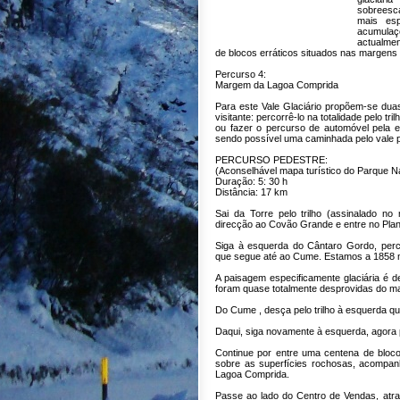
sobreesc
mais es
acumula
actualme
de blocos erráticos situados nas margens 
Percurso 4:
Margem da Lagoa Comprida
Para este Vale Glaciário propõem-se dua
visitante: percorrê-lo na totalidade pelo tri
ou fazer o percurso de automóvel pela 
sendo possível uma caminhada pelo vale p
PERCURSO PEDESTRE:
(Aconselhável mapa turístico do Parque Na
Duração: 5: 30 h
Distância: 17 km
Sai da Torre pelo trilho (assinalado n
direcção ao Covão Grande e entre no Plana
Siga à esquerda do Cântaro Gordo, percor
que segue até ao Cume. Estamos a 1858 
A paisagem especificamente glaciária é d
foram quase totalmente desprovidas do ma
Do Cume , desça pelo trilho à esquerda q
Daqui, siga novamente à esquerda, agor
Continue por entre uma centena de bloco
sobre as superfícies rochosas, acompa
Lagoa Comprida.
Passe ao lado do Centro de Vendas, atr