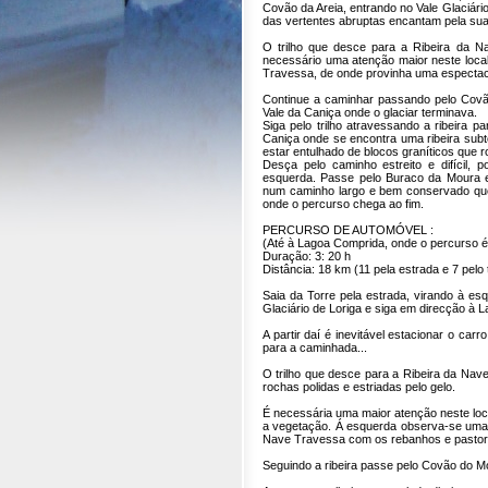
Covão da Areia, entrando no Vale Glaciário
das vertentes abruptas encantam pela su
O trilho que desce para a Ribeira da N
necessário uma atenção maior neste loca
Travessa, de onde provinha uma espectacul
Continue a caminhar passando pelo Covão
Vale da Caniça onde o glaciar terminava.
Siga pelo trilho atravessando a ribeira
Caniça onde se encontra uma ribeira subt
estar entulhado de blocos graníticos que 
Desça pelo caminho estreito e difícil, 
esquerda. Passe pelo Buraco da Moura e
num caminho largo e bem conservado que 
onde o percurso chega ao fim.
PERCURSO DE AUTOMÓVEL :
(Até à Lagoa Comprida, onde o percurso 
Duração: 3: 20 h
Distância: 18 km (11 pela estrada e 7 pelo 
Saia da Torre pela estrada, virando à es
Glaciário de Loriga e siga em direcção à 
A partir daí é inevitável estacionar o car
para a caminhada...
O trilho que desce para a Ribeira da Nave
rochas polidas e estriadas pelo gelo.
É necessária uma maior atenção neste loca
a vegetação. Á esquerda observa-se uma lí
Nave Travessa com os rebanhos e pastores
Seguindo a ribeira passe pelo Covão do M