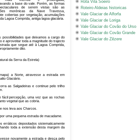
Rota Vila Soeiro
avando a base do vale. Porém, as formas
pectaculares de serem vistas são as
Roteiro Aldeias historicas
ções morénicas da Nave Travessa,
Vale Glaciar de Alforfa
nte cobertas por vegetação, acumulações
da Lagoa Comprida, antiga lagoa glaciária.
Vale Glaciar de Loriga
Vale Glaciar do Covão do Urso
Vale Glaciar do Covão Grande
s possibilidades que deixamos a cargo do
Vale Glaciar do Zêzere
lho e aproveitar toda a magnitude do trajecto
estrada que segue até à Lagoa Comprida,
ropriamente dito.
tural da Serra da Estrela)
o mapa) a Norte, atravesse a estrada em
lto Glaciário.
ra as Salgadeiras e continue pelo trilho
m.
e fácil percepção, uma vez que as rochas
nto vegetal que as cobria.
ue nos leva aos Charcos.
a por uma pequena estrada de macadame.
s erráticos depositados sistematicamente
nhando toda a extensão desta margem da
avesse novamente a estrada e desça pelo