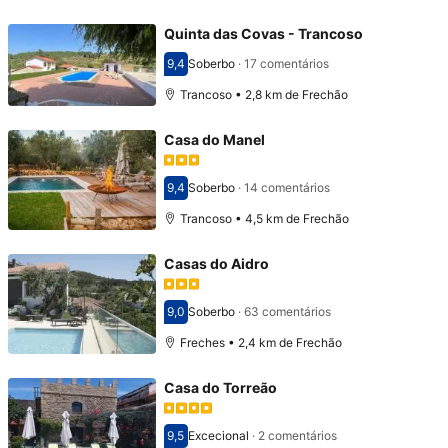
Quinta das Covas - Trancoso
9,4
Soberbo
·
17 comentários
Pontuado com 9,4
Trancoso • 2,8 km de Frechão
Casa do Manel
9,4
Soberbo
·
14 comentários
Pontuado com 9,4
Trancoso • 4,5 km de Frechão
Casas do Aidro
9,0
Soberbo
·
63 comentários
Pontuado com 9,0
Freches • 2,4 km de Frechão
Casa do Torreão
9,5
Excecional
·
2 comentários
Pontuado com 9,5