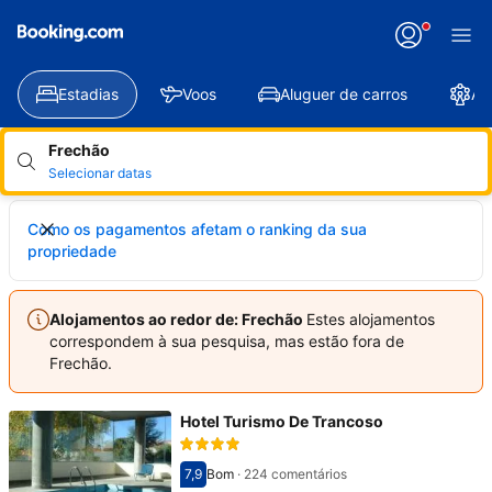
Estadias
Voos
Aluguer de carros
At
Frechão
Selecionar datas
Como os pagamentos afetam o ranking da sua
propriedade
Alojamentos ao redor de: Frechão
Estes alojamentos
correspondem à sua pesquisa, mas estão fora de
Frechão.
Hotel Turismo De Trancoso
7,9
Bom
·
224 comentários
Pontuado com 7,9