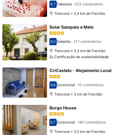
8,7
Fabuloso
·
523 comentários
Pontuado com 8,7
Trancoso • 2,4 km de Frechão
Solar Sampaio e Melo
9,0
Soberbo
·
217 comentários
Pontuado com 9,0
Trancoso • 3,3 km de Frechão
Certificação de sustentabilidade
CriCastelo - Alojamento Local
9,6
Excecional
·
10 comentários
Pontuado com 9,6
Trancoso • 3 km de Frechão
Burgo House
9,7
Excecional
·
180 comentários
Pontuado com 9,7
Trancoso • 3,2 km de Frechão