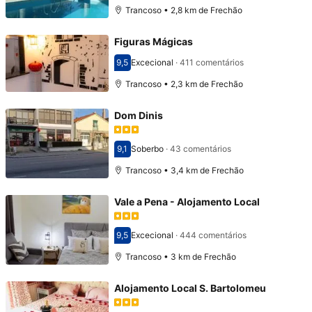
Trancoso • 2,8 km de Frechão
Figuras Mágicas
9,5
Excecional
·
411 comentários
Pontuado com 9,5
Trancoso • 2,3 km de Frechão
Dom Dinis
9,1
Soberbo
·
43 comentários
Pontuado com 9,1
Trancoso • 3,4 km de Frechão
Vale a Pena - Alojamento Local
9,5
Excecional
·
444 comentários
Pontuado com 9,5
Trancoso • 3 km de Frechão
Alojamento Local S. Bartolomeu