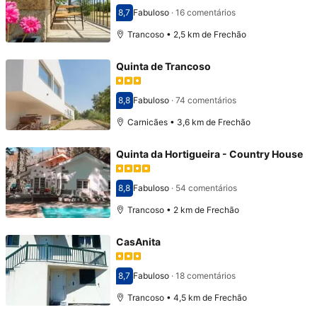
8,7
Fabuloso
·
16 comentários
Pontuado com 8,7
Trancoso • 2,5 km de Frechão
Quinta de Trancoso
8,8
Fabuloso
·
74 comentários
Pontuado com 8,8
Carnicães • 3,6 km de Frechão
Quinta da Hortigueira - Country House
8,8
Fabuloso
·
54 comentários
Pontuado com 8,8
Trancoso • 2 km de Frechão
CasAnita
8,7
Fabuloso
·
18 comentários
Pontuado com 8,7
Trancoso • 4,5 km de Frechão