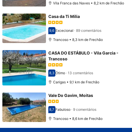
Vila Franca das Naves • 8,2 km de Frechão
Casa da Ti Mília
9,6
Excecional
·
89 comentários
Pontuado com 9,6
Trancoso • 8,3 km de Frechão
CASA DO ESTÁBULO - Vila Garcia -
Trancoso
8,3
Ótimo
·
13 comentários
Pontuado com 8,3
Carigas • 9,1 km de Frechão
Vale Do Gavim, Moitas
8,7
Fabuloso
·
9 comentários
Pontuado com 8,7
Trancoso • 8,6 km de Frechão