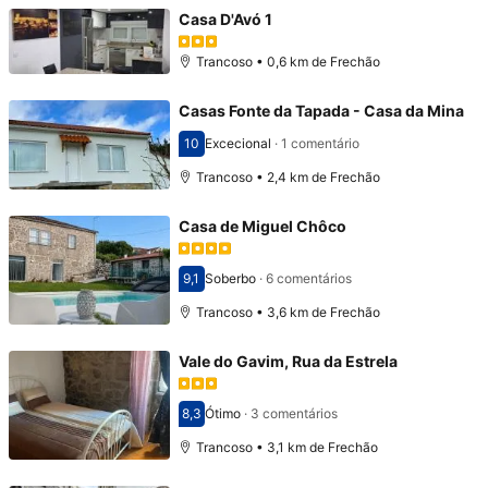
Casa D'Avó 1
Trancoso • 0,6 km de Frechão
Casas Fonte da Tapada - Casa da Mina
10
Excecional
·
1 comentário
Pontuado com 10
Trancoso • 2,4 km de Frechão
Casa de Miguel Chôco
9,1
Soberbo
·
6 comentários
Pontuado com 9,1
Trancoso • 3,6 km de Frechão
Vale do Gavim, Rua da Estrela
8,3
Ótimo
·
3 comentários
Pontuado com 8,3
Trancoso • 3,1 km de Frechão