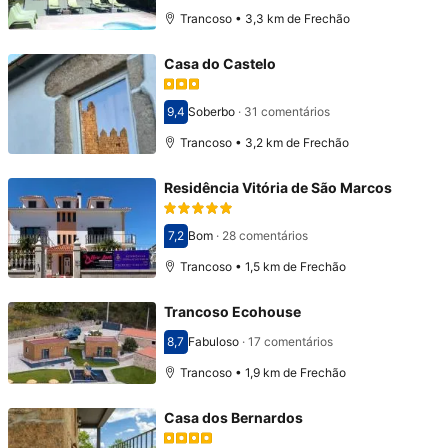
Trancoso • 3,3 km de Frechão
Casa do Castelo
9,4
Soberbo
·
31 comentários
Pontuado com 9,4
Trancoso • 3,2 km de Frechão
Residência Vitória de São Marcos
7,2
Bom
·
28 comentários
Pontuado com 7,2
Trancoso • 1,5 km de Frechão
Trancoso Ecohouse
8,7
Fabuloso
·
17 comentários
Pontuado com 8,7
Trancoso • 1,9 km de Frechão
Casa dos Bernardos