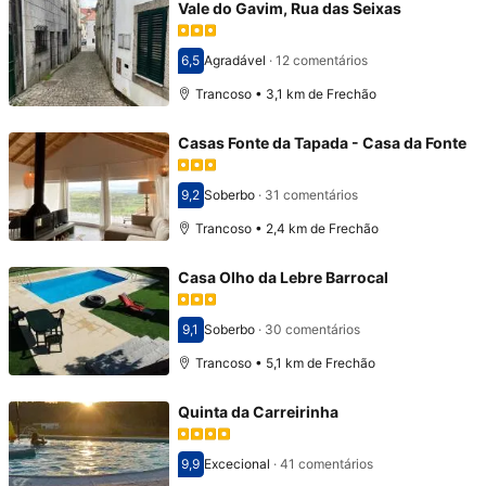
Vale do Gavim, Rua das Seixas
6,5
Agradável
·
12 comentários
Pontuado com 6,5
Trancoso • 3,1 km de Frechão
Casas Fonte da Tapada - Casa da Fonte
9,2
Soberbo
·
31 comentários
Pontuado com 9,2
Trancoso • 2,4 km de Frechão
Casa Olho da Lebre Barrocal
9,1
Soberbo
·
30 comentários
Pontuado com 9,1
Trancoso • 5,1 km de Frechão
Quinta da Carreirinha
9,9
Excecional
·
41 comentários
Pontuado com 9,9